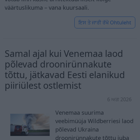
väärtuslikuma – vana kuursaali.
ਇਸ ਤੇ ਜਾਰੀ ਰੱਖੋ
Ohtuleht
Samal ajal kui Venemaa laod
põlevad droonirünnakute
tõttu, jätkavad Eesti elanikud
piiriülest ostlemist
6 ਅਗ 2026
Venemaa suurima
veebimüüja Wildberriesi laod
põlevad Ukraina
droonirünnakute tõttu juba