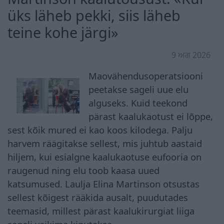
üks läheb pekki, siis läheb
teine kohe järgi»
9 ਅਗ 2026
Maovähendusoperatsiooni
peetakse sageli uue elu
alguseks. Kuid teekond
pärast kaalukaotust ei lõppe,
sest kõik mured ei kao koos kilodega. Palju
harvem räägitakse sellest, mis juhtub aastaid
hiljem, kui esialgne kaalukaotuse eufooria on
raugenud ning elu toob kaasa uued
katsumused. Laulja Elina Martinson otsustas
sellest kõigest rääkida ausalt, puudutades
teemasid, millest pärast kaalukirurgiat liiga