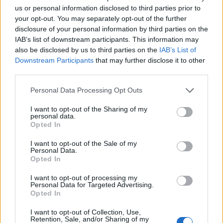
kõhuvaevusi.
us or personal information disclosed to third parties prior to
your opt-out. You may separately opt-out of the further
ਇਸ ਤੇ ਜਾਰੀ ਰੱਖੋ
Ohtuleht
disclosure of your personal information by third parties on the
IAB’s list of downstream participants. This information may
also be disclosed by us to third parties on the
IAB’s List of
Downstream Participants
that may further disclose it to other
PÄEVAHOROSKOOP: pühapäev,
third parties.
9. august
Personal Data Processing Opt Outs
I want to opt-out of the Sharing of my
8 ਅਗ 2026
personal data.
Opted In
Kuu liigub Vähis ning pärast
I want to opt-out of the Sale of my
tegusaid ja suhtlusrohkeid
Personal Data.
Opted In
Kaksikute päevi muutub
õhkkond rahulikumaks ja
I want to opt-out of processing my
Personal Data for Targeted Advertising.
emotsionaalsemaks. Täna
Opted In
tõmbab tähelepanu kõigele, mis loob
I want to opt-out of Collection, Use,
turvatunnet – olgu selleks kodu, lähedased või
Retention, Sale, and/or Sharing of my