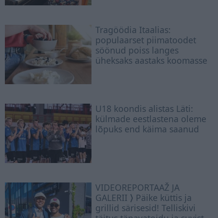
Tragöödia Itaalias:
populaarset piimatoodet
söönud poiss langes
üheksaks aastaks koomasse
U18 koondis alistas Läti:
külmade eestlastena oleme
lõpuks end käima saanud
VIDEOREPORTAAŽ JA
GALERII ⟩ Päike küttis ja
grillid särisesid! Telliskivi