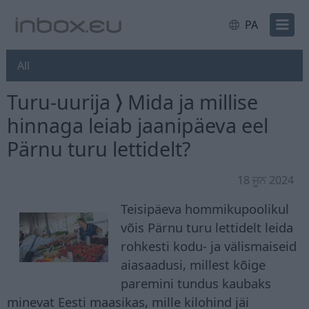
PA
All
Turu-uurija ⟩ Mida ja millise
hinnaga leiab jaanipäeva eel
Pärnu turu lettidelt?
18 ਜੂਨ 2024
Teisipäeva hommikupoolikul
võis Pärnu turu lettidelt leida
rohkesti kodu- ja välismaiseid
aiasaadusi, millest kõige
paremini tundus kaubaks
minevat Eesti maasikas, mille kilohind jäi