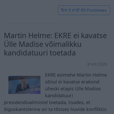
ਇਸ ਤੇ ਜਾਰੀ ਰੱਖੋ
Postimees
Martin Helme: EKRE ei kavatse
Ülle Madise võimalikku
kandidatuuri toetada
8 ਅਗ 2026
EKRE esimehe Martin Helme
sõnul ei kavatse erakond
üheski etapis Ülle Madise
kandidatuuri
presidendivalimistel toetada, lisades, et
õiguskantslerina on ta tõsises huvide konfliktis.