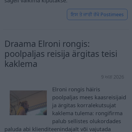
sageli vaikima kiputakse.
ਇਸ ਤੇ ਜਾਰੀ ਰੱਖੋ
Postimees
Draama Elroni rongis:
poolpaljas reisija ärgitas teisi
kaklema
9 ਅਗ 2026
Elroni rongis häiris
poolpaljas mees kaasreisijaid
ja ärgitas korralekutsujat
kaklema tulema: rongifirma
palub sellistes olukordades
paluda abi klienditeenindajalt või vajutada