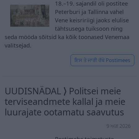
18.–19. sajandil oli postitee
Peterburi ja Tallinna vahel
Vene keisririigi jaoks elulise
tähtsusega tuiksoon ning
seda mööda sõitsid ka kõik toonased Venemaa
valitsejad.
ਇਸ ਤੇ ਜਾਰੀ ਰੱਖੋ
Postimees
UUDISNÄDAL ⟩ Politsei meie
terviseandmete kallal ja meie
luurajate ootamatu saavutus
9 ਅਗ 2026
Postimehe toimetuste