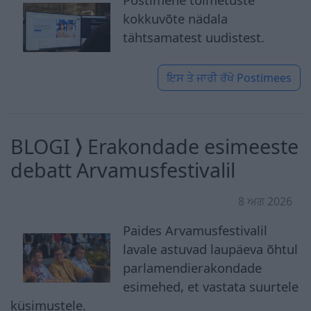
kokkuvõte nädala
tähtsamatest uudistest.
ਇਸ ਤੇ ਜਾਰੀ ਰੱਖੋ
Postimees
BLOGI ⟩ Erakondade esimeeste
debatt Arvamusfestivalil
8 ਅਗ 2026
Paides Arvamusfestivalil
lavale astuvad laupäeva õhtul
parlamendierakondade
esimehed, et vastata suurtele
küsimustele.