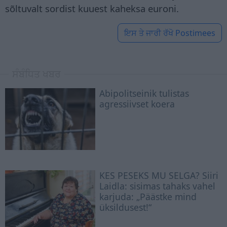
sõltuvalt sordist kuuest kaheksa euroni.
ਇਸ ਤੇ ਜਾਰੀ ਰੱਖੋ
Postimees
ਸੰਬੰਧਿਤ ਖਬਰ
Abipolitseinik tulistas
agressiivset koera
KES PESEKS MU SELGA? Siiri
Laidla: sisimas tahaks vahel
karjuda: „Päästke mind
üksildusest!“