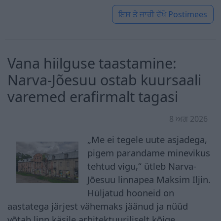
ਇਸ ਤੇ ਜਾਰੀ ਰੱਖੋ
Postimees
Vana hiilguse taastamine:
Narva-Jõesuu ostab kuursaali
varemed erafirmalt tagasi
8 ਅਗ 2026
„Me ei tegele uute asjadega,
pigem parandame minevikus
tehtud vigu,“ ütleb Narva-
Jõesuu linnapea Maksim Iljin.
Hüljatud hooneid on
aastatega järjest vähemaks jäänud ja nüüd
võtab linn käsile arhitektuuriliselt kõige