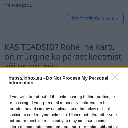
häirenuppu.
ਇਸ ਤੇ ਜਾਰੀ ਰੱਖੋ
Ohtuleht
KAS TEADSID? Roheline kartul
on mürgine ka pärast keetmist
või praadimist
https://inbox.eu -
Do Not Process My Personal
8 ਅਗ 2026
Information
Kartulis tekib päikesevalguse
If you wish to opt-out of the sale, sharing to third parties, or
ja õhu toimel juba paari
processing of your personal or sensitive information for
päeva jooksul mürgine aine
targeted advertising by us, please use the below opt-out
solaniin, mis ärritab
section to confirm your selection. Please note that after your
opt-out request is processed you may continue seeing
närvisüsteemi ja tekitab
interest-based ads based on personal information utilized by