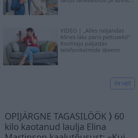
täitus tänavatoidu ja suviste
maitsetega
VIDEO | „Alles neljandas
kõnes läks päris pettuseks!“
Koolitaja paljastas
telefonikelmide skeemi
ਹੋਰ ਪੜ੍ਹੋ
OPIJÄRGNE TAGASILÖÖK ⟩ 60
kilo kaotanud laulja Elina
Martinson kaalutõusust: «Kui