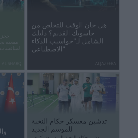
ا
هل حان الوقت للتخلص من
حاسوبك القديم؟ دليلك
حجز ب
الشامل لـ"حواسيب الذكاء
مقعده بجد
الاصطناعي"
لمنافسات 
AL SHARQ
ALJAZEERA
تدشين معسكر حكام النخبة
للموسم الجديد
وال
يدشن حكام النخبة اليوم معسكرهم