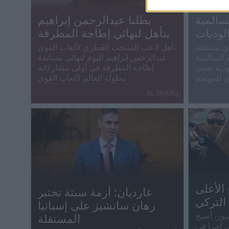
سالمية
بطلنا عبدالرحمن إبراهيم
الوديات
يتأهل لنهائي إطاحة المطرقة
دي بمنطقة
تأهل لاعب المنتخب القطري لألعاب القوى
 السالمية
عبدالرحمن إبراهيم اليوم لنهائي مسابقة
لودية ضمن
إطاحة المطرقة في أولى مشاركاته
ي للموسم
ببطولة العالم لألعاب القوى
AL SHARQ
 الأعلى
غارديان: أزمة سبتة تختبر
التركي
رهان سانشيز على إسبانيا
بور، أصبح
المستقلة
ى أجرا في