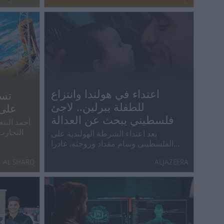
اعتداء في هولندا وانتزاع
للطفلة ببرلين.. لاجئ
على 
فلسطيني يبحث عن العدالة
التجارب
بعد اعتداء الشرطة الهولندية على
الفلسطيني وسام مقداد وزوجته، غادرا
البلاد إلى ألمانيا حيث انتزعت السلطات
AL SHARQ
ALJAZEERA
رضيعته، بذريعة أنه يشكل خطرا على
العائلة، وهو ما ينفيه الوالدان، بينما تلتزم
السلطات الصمت.