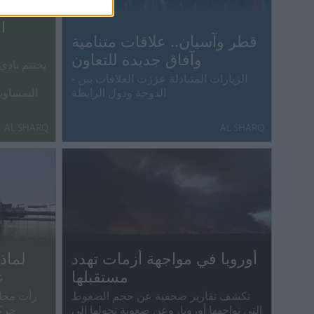
ا
قطر وآسيان.. علاقات متنامية
وآفاق جديدة للتعاون
يختتم نادي
- الزيارات المتبادلة عززت العلاقات بين
الدوحة ودول الرابطة
النمساوي
AL SHARQ
AL SHARQ
أوروبا في مواجهة أزمات تهدد
لماذ
مستقبلها
غ
تكشف تقارير صحفية عن حجم الضغوط
رأت مجلة
التي تواجهها أوروبا، وعن صعوبة تحولها إلى
حرك