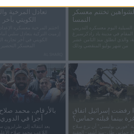
لشواهين تختتم معسكر
تعادل المرخية وال
النمسا
الكويتي بآخر 
 السيلية اليوم معسكره التدريبي
اختتم المرخية معسكره الإعدا
المقام في مدينة باد رادكرسبرغ
إزميت التركية بتعادل سلبي أمام
ة، والذي انطلق منذ الثامن عشر
الكويتي في آخر تجاربه ا
من شهر يوليو المنقضي وذلك
المعسكر التحضير
AL SHARQ
ا رفضت إسرائيل اتفاق
بالأرقام.. محمد صلاح
زة بينما قبلته حماس؟
أجرا في الدوري 
 "فورين بوليسي" أن نزع سلاح
بعد انتقاله إلى طرابزون س
ة حماس ظل -منذ أشهر- العقبة
اللاعب محمد صلاح الأعل