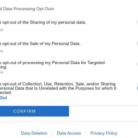
l Data Processing Opt Outs
o opt-out of the Sharing of my personal data.
In
o opt-out of the Sale of my Personal Data.
لطائرة الشاطئية يواجه
السد يتعادل م
In
اللبناني اليوم
ليماسول القبرص
to opt-out of processing my Personal Data for Targeted
 منتخبنا الوطني للكرة الطائرة
تعادل السد مع أريس ليماسول
ing.
المكون من الثنائي موسى الخير،
بهدف لمثله في المباراة الودية ا
In
ب مباراة تحديد المركزين الثالث
أمس ضمن معسكره التدريبي المق
والرابع أمام نظيره
بالنمسا ضمن ا
o opt-out of Collection, Use, Retention, Sale, and/or Sharing
ersonal Data that Is Unrelated with the Purposes for which it
AL SHARQ
lected.
Out
CONFIRM
Data Deletion
Data Access
Privacy Policy