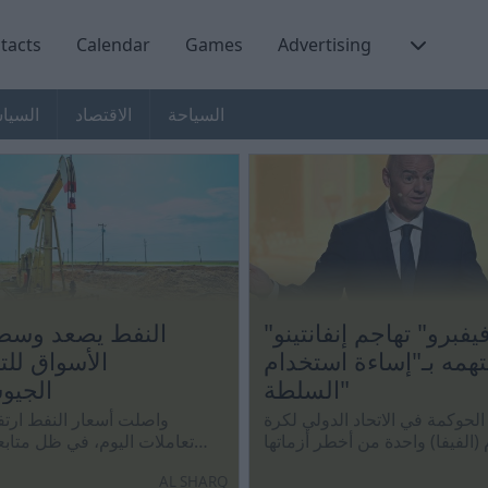
tacts
Calendar
Games
Advertising
السياحة
الاقتصاد
السيا
"فيفبرو" تهاجم إنفانتينو
النفط يصعد وسط
تهمه بـ"إساءة استخدام
الأسواق لل
السلطة"
الجيو
الحوكمة في الاتحاد الدولي لكرة
واصلت أسعار النفط ارتف
 (الفيفا) واحدة من أخطر أزماتها
تعاملات اليوم، في ظل متابع
السياسية والإدارية.
للتطورات الجيوسياسية في منط
AL SHARQ
الأوسط، خاصة ما يتع