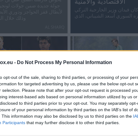
الاقتصادية والأمنية
جولة جديدة ضمن جولات لونجين
ان فيدان وزير الخارجية التركي
لأبطال قفز الحواجز ودوري الأب
ه السوري أسعد الشيباني، الذي
وذلك خلال الف
أنقرة حاليا، سبل تعزيز العلاقات
AL SHARQ
الثنائية، وتوسيع التعاون
box.eu -
Do Not Process My Personal Information
to opt-out of the sale, sharing to third parties, or processing of your per
و مارتينز: قادرون على
formation for targeted advertising by us, please use the below opt-out s
بطل العالم في "ال
ق عدة إنجازات للفهود
r selection. Please note that after your opt-out request is processed y
يسخر من أرقام لامي
eing interest-based ads based on personal information utilized by us or
د البرتغالي بيدرو مارتينز، مدرب
وينصّب نفسه "الأفضل"
disclosed to third parties prior to your opt-out. You may separately opt-
، بالمعسكر التدريبي الذي خاضه
losure of your personal information by third parties on the IAB’s list of
نجم لعبة رمي السهام لوك ليتلر 
بالعاصمة السلوفاكية براتيسلافا
. This information may also be disclosed by us to third parties on the
IA
خلال الفترة من 16 يوليو
Participants
that may further disclose it to other third parties.
العالم، مقللا من أداء لامين جم
ALJAZEERA
العالم عام 2026.