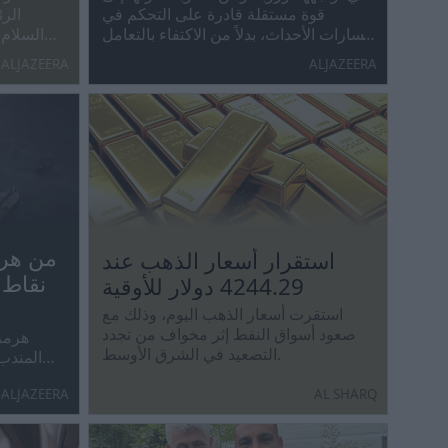
قوة مستقلة قادرة على التحكم في
الرئ
مسارات الأحداث، بدلاً من الاكتفاء بالتعامل
السلام 
مع أزمات تصنعها في كثير من الأحيان
-بعد مو
ALJAZEERA
ALJAZEERA
قوى خارج حدودها.
استقرار أسعار الذهب عند
نقاط 
4244.29 دولار للأوقية
استقرت أسعار الذهب اليوم، وذلك مع
‌صعود أسواق النفط إثر مخواف من تجدد
هرمز 
التصعيد في الشرق الأوسط.
المندب 
ALJAZEERA
AL SHARQ
الاقتص