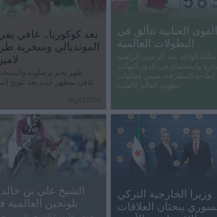
لقوى العنابية تتألق في
بعد كوكوريا.. غافي يفي
البطولات العالمية
المونديالي وسخرية طر
طلنا الواعد عبد الرحمن إبراهيم
لامي
ارة واستحقاق في الدور النهائي
ظهر نجم برشلونة والمنتخب
إطاحة المطرقة، ضمن فعاليات
غافي بمظهر جديد بعد تتويج إسب
بطولة العالم لألعاب
العالم، في إطلالة أثارت تفا
ALJAZEERA
بينما لم يفوّت زميله لامين 
السخرية منه.
الشيخ علي بن خالد
وزيرا الخارجية التركي
بلونجين العالمية ف
سوري يبحثان العلاقات
يخوض فارسنا الشيخ علي بن خال