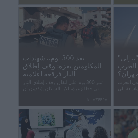
"الاستعصاء الإستراتيجي".. إلى
بعد 300 يوم.. شهادات
الحرب
المكلومين بغزة: وقف إطلاق
هران؟
النار فرقعة إعلامية
 في الحرب
تمر 300 يوم على اتفاق وقف إطلاق النار
واسعة إلى
في قطاع غزة، لكن السكان يؤكدون أن
م، في ظل
الحياة لم تعد إلى طبيعتها، بل تحولت إلى
ALJAZEERA
ليل كلفته
كابوس يومي يموج بالخوف والغلاء ونقص
الأدوية وغياب الأمان.