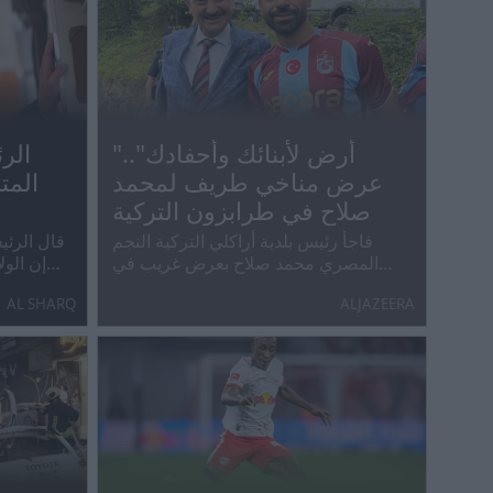
"أرض لأبنائك وأحفادك"..
الر
عرض مناخي طريف لمحمد
المتح
صلاح في طرابزون التركية
فاجأ رئيس بلدية أراكلي التركية النجم
قال الرئي
المصري محمد صلاح بعرض غريب في
إن الول
طرابزون احتفاء بانضمامه إلى ناديه الجديد.
من ا
AL SHARQ
ALJAZEERA