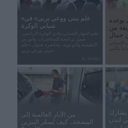
«علم يبني ووعي يربي» في
 بوعده
شبابي الوكرة
يفة من
نظم الجهاز الشبابي بنادي الوكرة الرياضي،
ن جمال
ضمن برنامجه للمحاضرات والورش
 الإسباني
التثقيفية والتوعوية، محاضرة بعنوان «علم
انيا بكأس
يبني ووعي يربي»،
علا واسعا،
AL SHARQ
جمال فرصة
 يشارك
من الآبار العالمية إلى
ي لندن
المضخة.. كيف يُسعّر البنزين
د آل ثاني