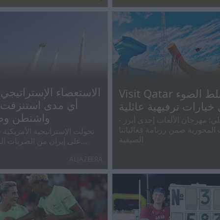
Visit Qatar تسلط الضوء
أي مدى استنزفت 
خيارات ترفيهية عائلية
واشنطن وط
- أحمد البنعلي: مهرجان الألعاب إحدى أبرز
 المحورية ضمن رزنامة فعالياتنا
تحولت الإستراتيجية الأمريكية
الصيفية
على إيران من الضربات ال
عمليات انتقائية وحصار مستدا
ALJAZEERA
سعي واشنطن لإدارة الصراع وتق
بعد تعثر خيار الحسم العسكري.