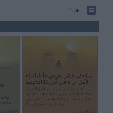
AR
متاحف قطر تعرض «أطيافنا»
لأول مرة في أمريكا اللاتينية
وت
أعلنت متاحف قطر، ومبادرة الأعوام
الثقافية، افتتاح معرض «أطيافنا، أطيافكم:
تواجه 
رؤى واعدة لسينما رائدة» في تشيلي، في
القدم
أول عرض له في أمريكا
ALJAZEERA
AL SHARQ