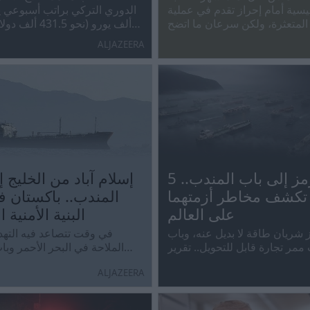
يسية أمام إحراز تقدم في عملية
المتعثرة، ولكن سرعان ما اتضح
ألف يورو (نحو 31.5
افقتها- أن الموقف الإسرائيلي لا
على أوسيمين وكانتي وساني.
ALJAZEERA
يتطابق مع هذا التقييم.
من هرمز إلى باب المندب.. 5
إسلام آباد من الخليج 
تكشف مخاطر أزمتهما
المندب.. باكستان 
على العالم
البنية الأمنية 
شريان طاقة لا بديل عنه، وباب
في وقت تتصاعد فيه التهد
ممر تجارة قابل للتحويل.. تقرير
الملاحة في البحر الأحمر وبا
يفكك الفارق بين المضيقين من 5 زوايا:
وتترنح المظلة الأمنية الأمريكية بي
ALJAZEERA
اد والجغرافيا والتأمين العسكري
والتقلب، تعيد السعودية رس
والبدائل المتاحة.
الأمنية من خلال تحالفات جديد
ردع مركبة.