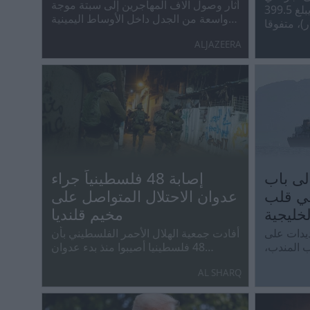
أثار وصول آلاف المهاجرين إلى سبتة موجة
الدوري التركي براتب أسبوعي يبلغ 399.5
واسعة من الجدل داخل الأوساط اليمينية
4 ألف دولار)، متفوقا
المتطرفة في أوروبا، كما دفع عددا من
ALJAZEERA
القادة الأوروبيين إلى توجيه انتقادات
مباشرة لسياسة رئيس الوزراء الإسباني
في ملف الهجرة.
إلى باب
إصابة 48 فلسطينياً جراء
في قلب
عدوان الاحتلال المتواصل على
الخليجية
مخيم قلنديا
يدات على
أفادت جمعية الهلال الأحمر الفلسطيني بأن
ب المندب،
48 فلسطينيا أصيبوا منذ بدء عدوان
ن الالتزام
الاحتلال الإسرائيلي أمس /الأربعاء/ على
AL SHARQ
م خريطتها
مخيم قلنديا وكفر عقب شمال
ة، وقدرات