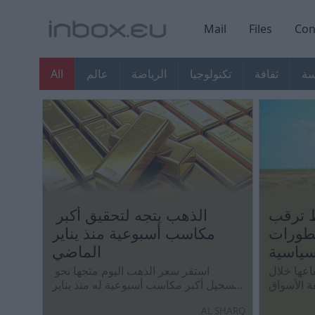
Mail
Files
Con
سة
ثقافة
تكنولوجيا
الرياضة
عالم
All
 ترقب
الذهب يتجه لتحقيق أكبر
تطورات
مكاسب أسبوعية منذ يناير
سياسية
الماضي
اعها خلال
استقر سعر الذهب اليوم متجها نحو
ة الأسواق
تسجيل أكبر مكاسب أسبوعية له منذ يناير
قة الشرق
الماضي، وسط ترقب المستثمرين
AL SHARQ
لق بمضيق
لتحركات أسواق الطاقة وبيانات الوظائف