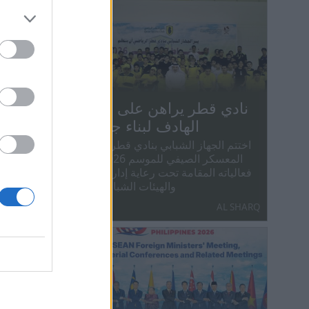
نادي قطر يراهن على الترفيه
أدعم ا
الهادف لبناء جيل واعٍ
اختتم الجهاز الشبابي بنادي قطر الرياضي
يخوض
المعسكر الصيفي للموسم 2026، ضمن
الشاطئية 
فعالياته المقامة تحت رعاية إدارة المراكز
ومحمد إيها
والهيئات الشبابية بوزارة
AL SHARQ
AL SHARQ